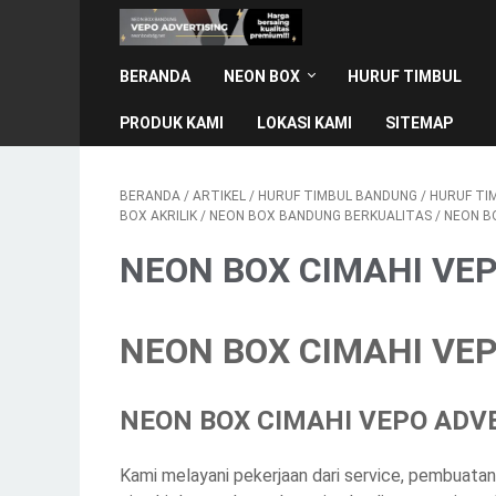
BERANDA
NEON BOX
HURUF TIMBUL
PRODUK KAMI
LOKASI KAMI
SITEMAP
BERANDA
/
ARTIKEL
/
HURUF TIMBUL BANDUNG
/
HURUF TI
BOX AKRILIK
/
NEON BOX BANDUNG BERKUALITAS
/
NEON B
NEON BOX CIMAHI VE
NEON BOX CIMAHI VE
NEON BOX CIMAHI VEPO ADV
Kami melayani pekerjaan dari service, pembuat