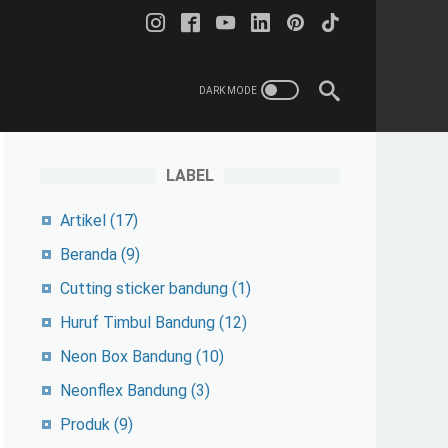
LABEL
Artikel
(17)
Beranda
(9)
Cutting sticker bandung
(1)
Huruf Timbul Bandung
(12)
Neon Box Bandung
(10)
Neonflex Bandung
(3)
Produk
(9)