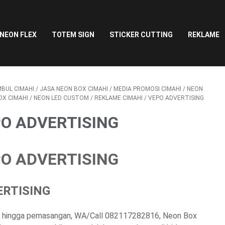
NEON FLEX
TOTEM SIGN
STICKER CUTTING
REKLAME
MBUL CIMAHI
/
JASA NEON BOX CIMAHI
/
MEDIA PROMOSI CIMAHI
/
NEON
OX CIMAHI
/
NEON LED CUSTOM
/
REKLAME CIMAHI
/
VEPO ADVERTISING
PO ADVERTISING
PO ADVERTISING
ERTISING
an hingga pemasangan, WA/Call 082117282816, Neon Box